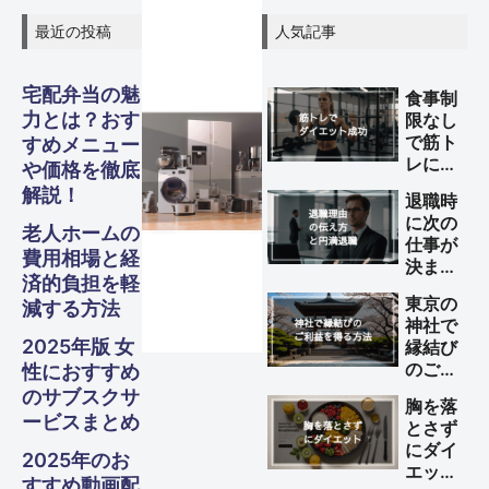
最近の投稿
人気記事
宅配弁当の魅
食事制
力とは？おす
限なし
で筋ト
すめメニュー
レによ
や価格を徹底
グル
グル
グル
スピリ
スピリ
スピリ
ガジェ
ビジネ
ファイ
美容・
ガジェ
ビジネ
ファイ
美容・
ガジェ
ビジネ
ファイ
美容・
Other
Other
Other
旅行
旅行
旅行
るダイ
解説！
退職時
エット
に次の
メ・フ
メ・フ
メ・フ
チュア
チュア
チュア
ナンス
ナンス
ナンス
ット
健康
ット
健康
ット
健康
ス
ス
ス
S
S
S
を成功
老人ホームの
Travel
Travel
Travel
仕事が
させる
費用相場と経
決まっ
方法
ード
ード
ード
ル
ル
ル
済的負担を軽
ていな
Business
Business
Business
Gadgets
Gadgets
Gadgets
Finance
Finance
Finance
Beauty
Beauty
Beauty
東京の
減する方法
い理由
神社で
の伝え
Gourmet・
Gourmet・
Gourmet・
Spiritual
Spiritual
Spiritual
2025年版 女
縁結び
方と円
Food
Food
Food
のご利
性におすすめ
満退職
益を得
のサブスクサ
のため
胸を落
る方法
のポイ
ービスまとめ
とさず
ント
にダイ
2025年のお
エット
すすめ動画配