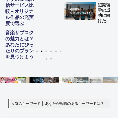
する方
短期留
信サービス比
法
学の成
較 – オリジナ
功に向
ル作品の充実
けた完
度で選ぶ
全ガイ
ド
音楽サブスク
の魅力とは？
あなたにぴっ
たりのプラン
を見つけよう
人気のキーワード │ あなたが興味のあるキーワードは？